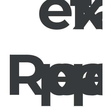
ex
f
Rec
pa
p