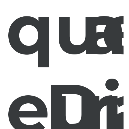
qu
a
eu
Di
r