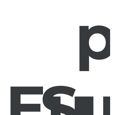
p
Eu
Su