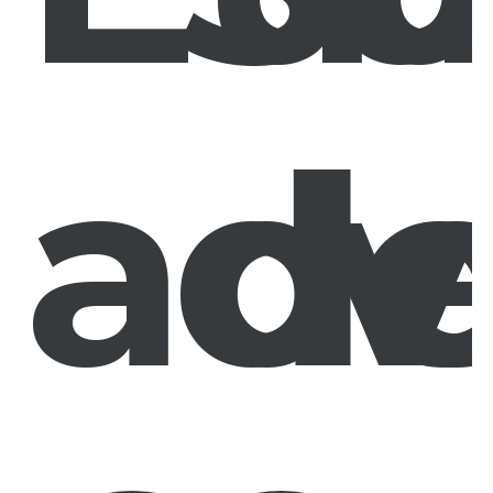
ad
d
v