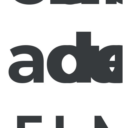
ad
d
u