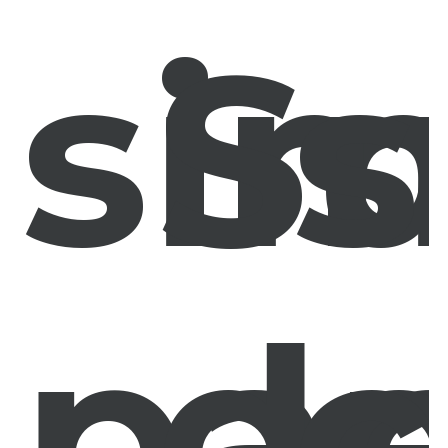
sim
Su
s
par
d