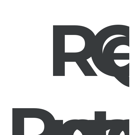
Re
Rec
pa
t