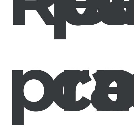
pra
co
r